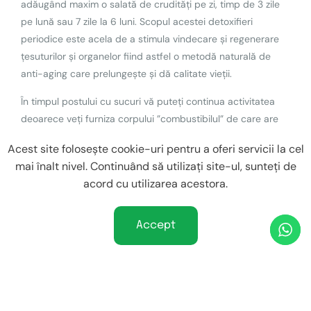
adăugând maxim o salată de crudități pe zi, timp de 3 zile
pe lună sau 7 zile la 6 luni. Scopul acestei detoxifieri
periodice este acela de a stimula vindecare și regenerare
țesuturilor și organelor fiind astfel o metodă naturală de
anti-aging care prelungește și dă calitate vieții.
În timpul postului cu sucuri vă puteți continua activitatea
deoarece veți furniza corpului ”combustibilul” de care are
nevoie: macronutrienți, vitamine, minerale și enzime,
Acest site folosește cookie-uri pentru a oferi servicii la cel
prevenind deshidratarea și starea de leșin.
mai înalt nivel. Continuând să utilizați site-ul, sunteți de
În același timp vă puteți continuă tratamentul
acord cu utilizarea acestora.
medicamentos, dacă aveți o astfel de recomandare
medicală.
Accept
SFATURI REFERITOARE LA POSTUL CU SUCURI
Planificați perioada de post: 1 zi pe săptămâna, sau 3
zile pe lună, sau 7 zile la 6 luni.
Faceți sucuri din legume, nu din fructe. Singurele