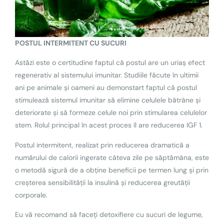
POSTUL INTERMITENT CU SUCURI
Astăzi este o certitudine faptul că postul are un uriaș efect
regenerativ al sistemului imunitar. Studiile făcute în ultimii
ani pe animale și oameni au demonstart faptul că postul
stimulează sistemul imunitar să elimine celulele bătrâne și
deteriorate și să formeze celule noi prin stimularea celulelor
stem. Rolul principal în acest proces îl are reducerea IGF 1.
Postul intermitent, realizat prin reducerea dramatică a
numărului de calorii ingerate câteva zile pe săptămâna, este
o metodă sigură de a obține beneficii pe termen lung și prin
creșterea sensibilității la insulină și reducerea greutății
corporale.
Eu vă recomand să faceți detoxifiere cu sucuri de legume,