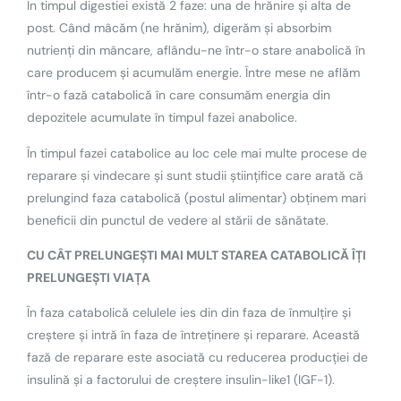
În timpul digestiei există 2 faze: una de hrănire și alta de
post. Când mâcăm (ne hrănim), digerăm și absorbim
nutrienți din mâncare, aflându-ne într-o stare anabolică în
care producem și acumulăm energie. Între mese ne aflăm
într-o fază catabolică în care consumăm energia din
depozitele acumulate în timpul fazei anabolice.
În timpul fazei catabolice au loc cele mai multe procese de
reparare și vindecare și sunt studii științifice care arată că
prelungind faza catabolică (postul alimentar) obținem mari
beneficii din punctul de vedere al stării de sănătate.
CU CÂT PRELUNGEȘTI MAI MULT STAREA CATABOLICĂ ÎȚI
PRELUNGEȘTI VIAȚA
În faza catabolică celulele ies din din faza de înmulțire și
creștere și intră în faza de întreținere și reparare. Această
fază de reparare este asociată cu reducerea producției de
insulină și a factorului de creștere insulin-like1 (IGF-1).