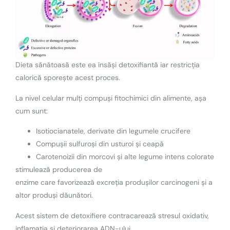
Dieta sănătoasă este ea însăși detoxifiantă iar restricția
calorică sporește acest proces.
La nivel celular mulți compuși fitochimici din alimente, așa
cum sunt:
Isotiocianatele, derivate din legumele crucifere
Compușii sulfuroși din usturoi și ceapă
Carotenoizii din morcovi și alte legume intens colorate
stimulează producerea de
enzime care favorizează excreția produșilor carcinogeni și a
altor produși dăunători.
Acest sistem de detoxifiere contracarează stresul oxidativ,
inflamația și deteriorarea ADN-ului.