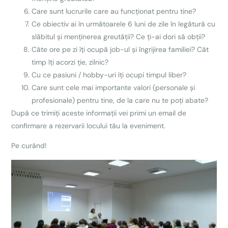
Care sunt lucrurile care au funcționat pentru tine?
Ce obiectiv ai în următoarele 6 luni de zile în legătură cu
slăbitul și menținerea greutății? Ce ți-ai dori să obții?
Câte ore pe zi îți ocupă job-ul și îngrijirea familiei? Cât
timp îți acorzi ție, zilnic?
Cu ce pasiuni / hobby-uri îți ocupi timpul liber?
Care sunt cele mai importante valori (personale și
profesionale) pentru tine, de la care nu te poți abate?
După ce trimiți aceste informații vei primi un email de
confirmare a rezervarii locului tău la eveniment.
Pe curând!